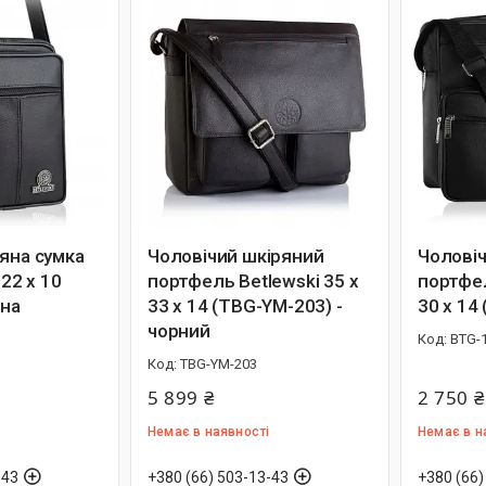
яна сумка
Чоловічий шкіряний
Чоловіч
 22 х 10
портфель Betlewski 35 х
портфел
рна
33 х 14 (TBG-YM-203) -
30 х 14
чорний
BTG-
TBG-YM-203
5 899 ₴
2 750 ₴
Немає в наявності
Немає в н
-43
+380 (66) 503-13-43
+380 (66)