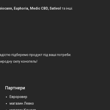
iocann, Euphoria, Medic CBD, Sativol
та інші.
адістю підберемо продукт під ваші потреби.
риродну силу конопель!
Партнери
Евроровер
магазин Левко
магазин Кандар