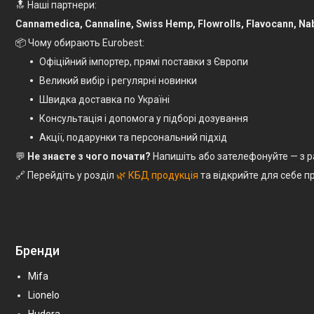
🔝 Наші партнери:
Cannamedica, Cannaline, Swiss Hemp, Flowrolls, Flavocann, Nab
📦 Чому обирають Eurobest:
Офіційний імпортер, прямі поставки з Європи
Великий вибір і регулярні новинки
Швидка доставка по Україні
Консультація і допомога у підборі дозування
Акції, подарунки та персональний підхід
💬
Не знаєте з чого почати?
Напишіть або зателефонуйте — з р
🔗 Перейдіть у розділ
🌿 КБД продукція
та відкрийте для себе п
Бренди
Mifa
Lionelo
Hudora