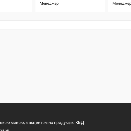
Менеджер
Менедже
ькою мовою, з акцентом на продукцію
КБД
:
раїні