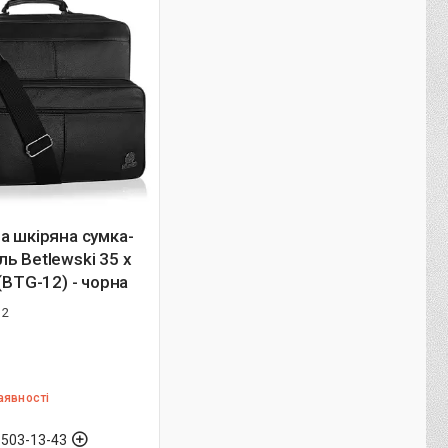
а шкіряна сумка-
ь Betlewski 35 х
 (BTG-12) - чорна
12
аявності
 503-13-43