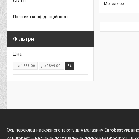
Статті
Менеджер
Політика конфіденційності
Фільтри
Ціна
Ось переклад наскрізного тексту для магазину
Eurobest
українс
🌿 Eurobest — надійний постачальник якісної КБД-продукції в Ук