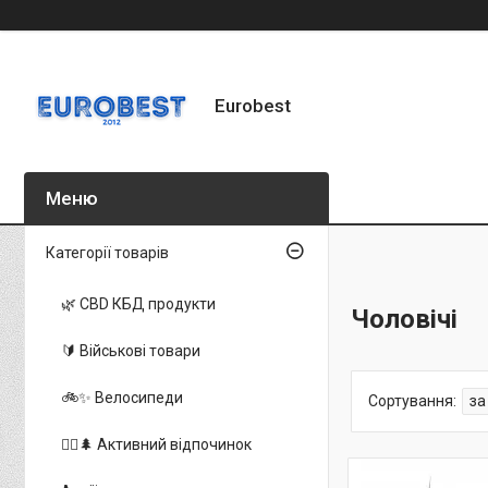
Eurobest
Категорії товарів
🌿 CBD КБД продукти
Чоловічі
🔰 Військові товари
🚲✨ Велосипеди
🚵‍♂️🌲 Активний відпочинок