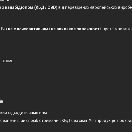
в з
канабідіолом (КБД / CBD)
від перевірених європейських виробни
 Він
не є психоактивним
і
не викликає залежності
, проте має чим
 втомі
ів
кий підходить саме вам
безпечніший спосіб отримання КБД без хімії. Уся продукція проход