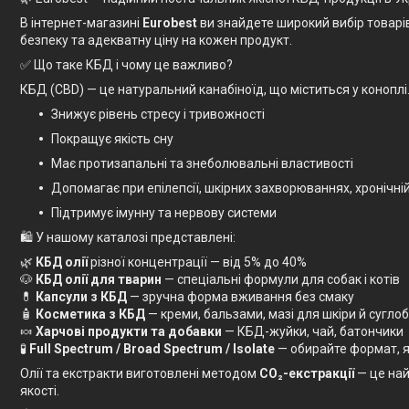
В інтернет-магазині
Eurobest
ви знайдете широкий вибір товарі
безпеку та адекватну ціну на кожен продукт.
✅ Що таке КБД і чому це важливо?
КБД (CBD) — це натуральний канабіноїд, що міститься у коноплі.
Знижує рівень стресу і тривожності
Покращує якість сну
Має протизапальні та знеболювальні властивості
Допомагає при епілепсії, шкірних захворюваннях, хронічній
Підтримує імунну та нервову системи
🛍 У нашому каталозі представлені:
🌿
КБД олії
різної концентрації — від 5% до 40%
🐶
КБД олії для тварин
— спеціальні формули для собак і котів
💊
Капсули з КБД
— зручна форма вживання без смаку
🧴
Косметика з КБД
— креми, бальзами, мазі для шкіри й суглоб
🍬
Харчові продукти та добавки
— КБД-жуйки, чай, батончики
🧪
Full Spectrum / Broad Spectrum / Isolate
— обирайте формат, я
Олії та екстракти виготовлені методом
CO₂-екстракції
— це най
якості.