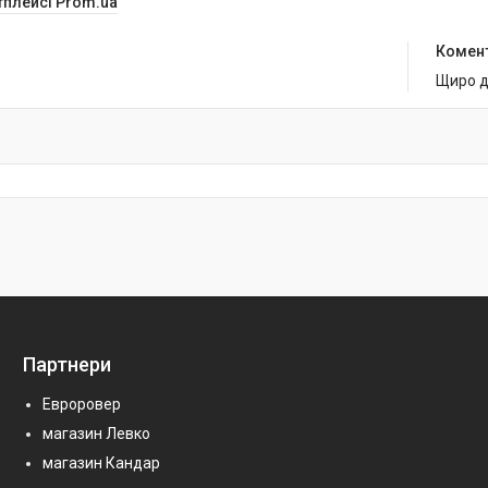
тплейсі Prom.ua
Комен
Щиро д
Партнери
Евроровер
магазин Левко
магазин Кандар