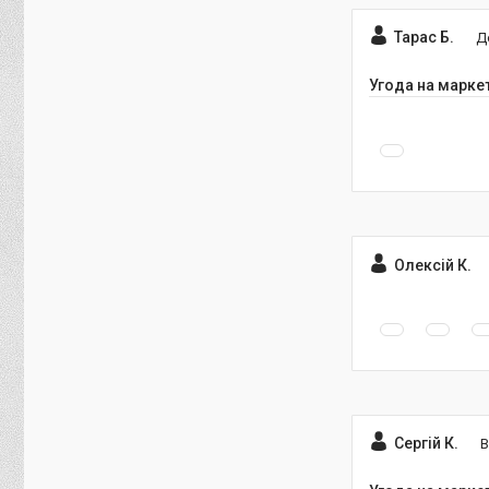
Тарас Б.
Д
Угода на марке
Олексій К.
Сергій К.
В