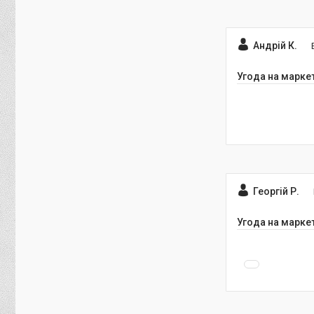
Андрій К.
Угода на марке
Георгій Р.
Угода на марке