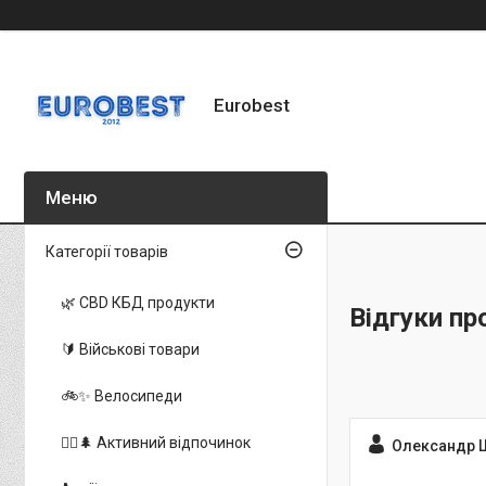
Eurobest
Категорії товарів
🌿 CBD КБД продукти
Відгуки пр
🔰 Військові товари
🚲✨ Велосипеди
🚵‍♂️🌲 Активний відпочинок
Олександр 