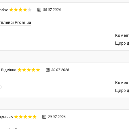
30.07.2026
обре
тплейсі Prom.ua
Комен
Щиро д
30.07.2026
Відмінно
Комен
Щиро д
29.07.2026
ідмінно