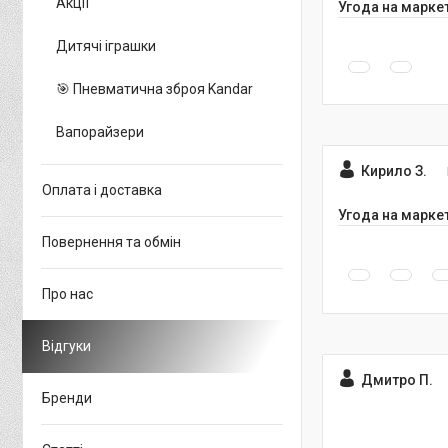
Акції
Угода на марке
Дитячі іграшки
🎯 Пневматична зброя Kandar
Вапорайзери
Кирило З.
Оплата і доставка
Угода на марке
Повернення та обмін
Про нас
Відгуки
Дмитро П.
Бренди