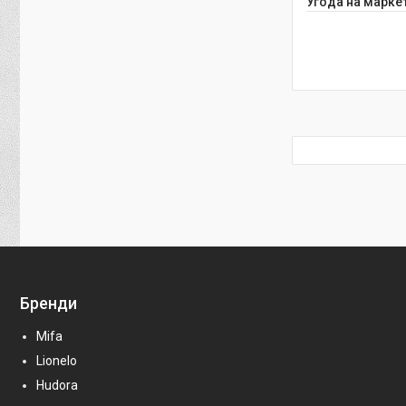
Угода на марке
Бренди
Mifa
Lionelo
Hudora