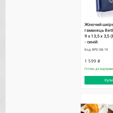
Жіночий шкір
гаманець Betl
9 х 13,5 х 3,5
- синій
BPD-SB-19
1 599 ₴
Готово до відправ
Купи