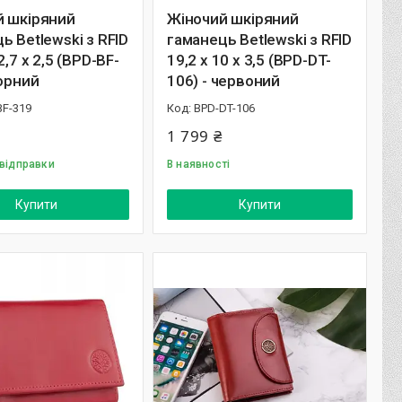
й шкіряний
Жіночий шкіряний
ь Betlewski з RFID
гаманець Betlewski з RFID
2,7 х 2,5 (BPD-BF-
19,2 х 10 х 3,5 (BPD-DT-
чорний
106) - червоний
BF-319
BPD-DT-106
1 799 ₴
 відправки
В наявності
Купити
Купити