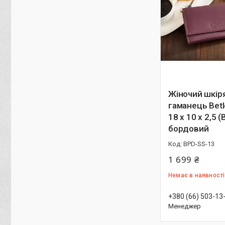
Жіночий шкір
гаманець Betl
18 х 10 х 2,5 
бордовий
BPD-SS-13
1 699 ₴
Немає в наявності
+380 (66) 503-13
Менеджер