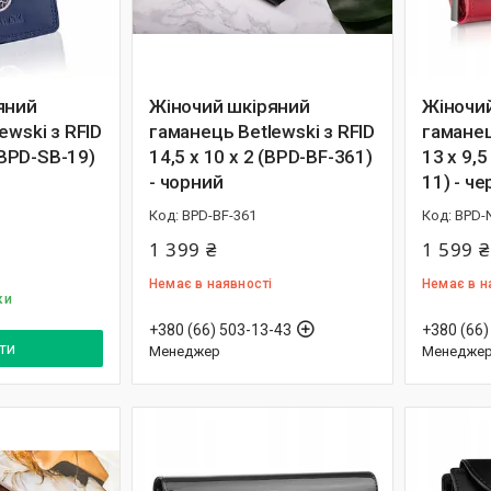
яний
Жіночий шкіряний
Жіночи
ewski з RFID
гаманець Betlewski з RFID
гаманец
 (BPD-SB-19)
14,5 х 10 х 2 (BPD-BF-361)
13 х 9,
- чорний
11) - ч
BPD-BF-361
BPD-
1 399 ₴
1 599 ₴
Немає в наявності
Немає в н
ки
+380 (66) 503-13-43
+380 (66)
ти
Менеджер
Менедже