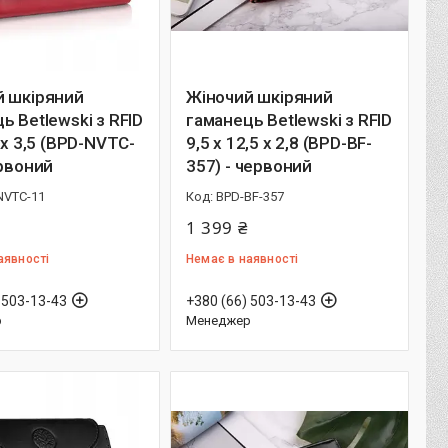
й шкіряний
Жіночий шкіряний
ь Betlewski з RFID
гаманець Betlewski з RFID
5 х 3,5 (BPD-NVTC-
9,5 х 12,5 х 2,8 (BPD-BF-
ервоний
357) - червоний
NVTC-11
BPD-BF-357
1 399 ₴
аявності
Немає в наявності
 503-13-43
+380 (66) 503-13-43
р
Менеджер