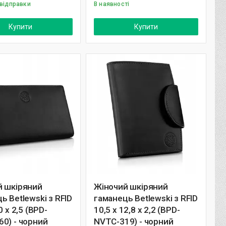
 відправки
В наявності
Купити
Купити
й шкіряний
Жіночий шкіряний
ь Betlewski з RFID
гаманець Betlewski з RFID
0 х 2,5 (BPD-
10,5 х 12,8 х 2,2 (BPD-
0) - чорний
NVTC-319) - чорний