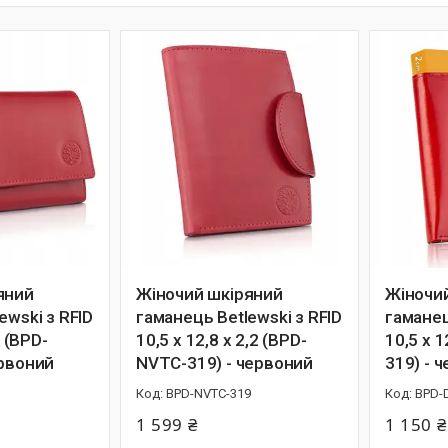
яний
Жіночий шкіряний
Жіночи
ewski з RFID
гаманець Betlewski з RFID
гаманец
5 (BPD-
10,5 х 12,8 х 2,2 (BPD-
10,5 х 1
ервоний
NVTC-319) - червоний
319) - 
BPD-NVTC-319
BPD-
1 599 ₴
1 150 ₴