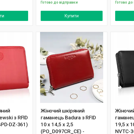
Готово до відправки
Готово до
ти
Купити
яний
Жіночий шкіряний
Жіночи
ewski з RFID
гаманець Badura з RFID
гаманец
(BPD-DZ-361)
10 х 14,5 х 2,5
19,5 х 1
(PO_D097CR_CE) -
NVTC-36