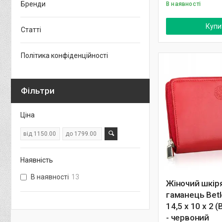
Бренди
В наявності
Купи
Статті
Політика конфіденційності
Фільтри
Ціна
Наявність
В наявності
13
Жіночий шкір
гаманець Betl
14,5 х 10 х 2 
- червоний