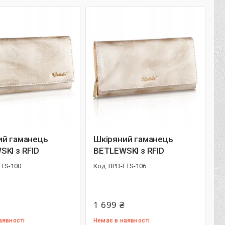
ий гаманець
Шкіряний гаманець
KI з RFID
BETLEWSKI з RFID
FTS-100
BPD-FTS-106
1 699 ₴
аявності
Немає в наявності