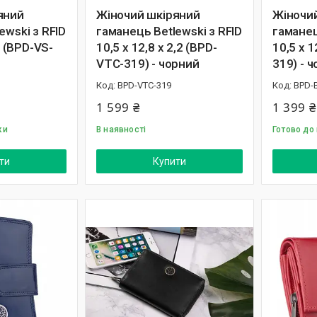
яний
Жіночий шкіряний
Жіночи
ewski з RFID
гаманець Betlewski з RFID
гаманец
5 (BPD-VS-
10,5 х 12,8 х 2,2 (BPD-
10,5 х 1
VTC-319) - чорний
319) - 
BPD-VTC-319
BPD-
1 599 ₴
1 399 ₴
ки
В наявності
Готово до
ти
Купити