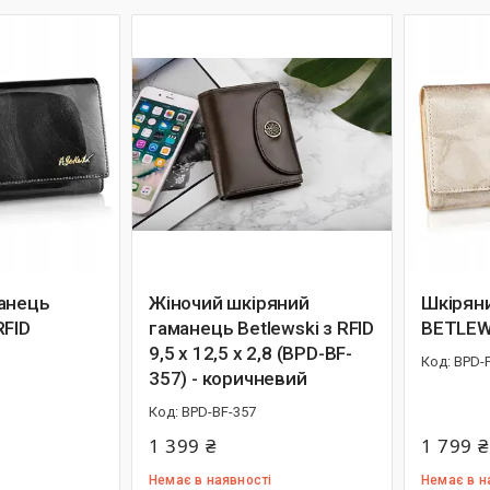
анець
Жіночий шкіряний
Шкірян
RFID
гаманець Betlewski з RFID
BETLEWS
9,5 х 12,5 х 2,8 (BPD-BF-
BPD-
357) - коричневий
BPD-BF-357
1 399 ₴
1 799 ₴
Немає в наявності
Немає в н