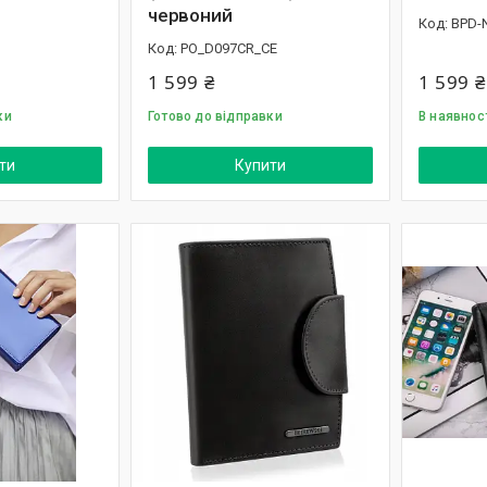
червоний
BPD-
PO_D097CR_CE
1 599 ₴
1 599 ₴
ки
Готово до відправки
В наявнос
ти
Купити