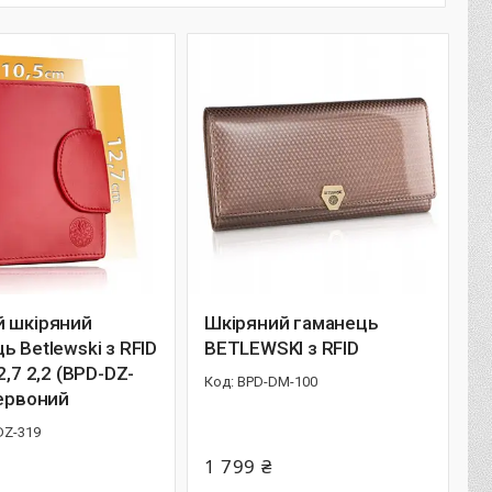
й шкіряний
Шкіряний гаманець
ь Betlewski з RFID
BETLEWSKI з RFID
2,7 2,2 (BPD-DZ-
BPD-DM-100
червоний
DZ-319
1 799 ₴