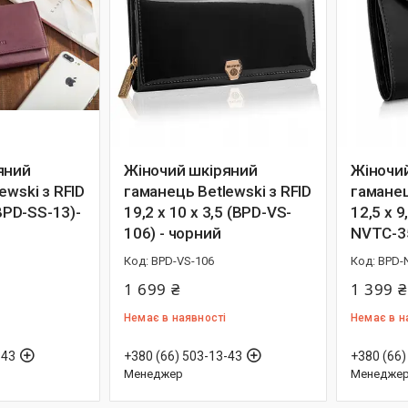
яний
Жіночий шкіряний
Жіночи
ewski з RFID
гаманець Betlewski з RFID
гаманец
(BPD-SS-13)-
19,2 х 10 х 3,5 (BPD-VS-
12,5 х 9
106) - чорний
NVTC-35
BPD-VS-106
BPD-
1 699 ₴
1 399 ₴
Немає в наявності
Немає в н
-43
+380 (66) 503-13-43
+380 (66)
Менеджер
Менедже