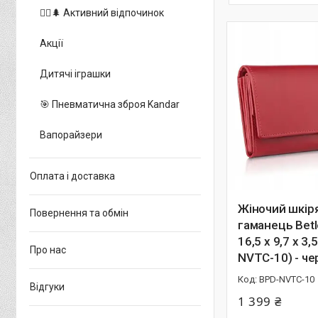
🚵‍♂️🌲 Активний відпочинок
Акції
Дитячі іграшки
🎯 Пневматична зброя Kandar
Вапорайзери
Оплата і доставка
Жіночий шкір
Повернення та обмін
гаманець Betl
16,5 х 9,7 х 3,
Про нас
NVTC-10) - ч
BPD-NVTC-10
Відгуки
1 399 ₴