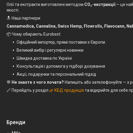
Олії та екстракти виготовлені методом
CO₂-екстракції
— це най
якості.
🔝 Наші партнери:
Cannamedica, Cannaline, Swiss Hemp, Flowrolls, Flavocann, Nab
📦 Чому обирають Eurobest:
Офіційний імпортер, прямі поставки з Європи
Великий вибір і регулярні новинки
Швидка доставка по Україні
Консультація і допомога у підборі дозування
Акції, подарунки та персональний підхід
💬
Не знаєте з чого почати?
Напишіть або зателефонуйте — з р
🔗 Перейдіть у розділ
🌿 КБД продукція
та відкрийте для себе п
Бренди
Mifa