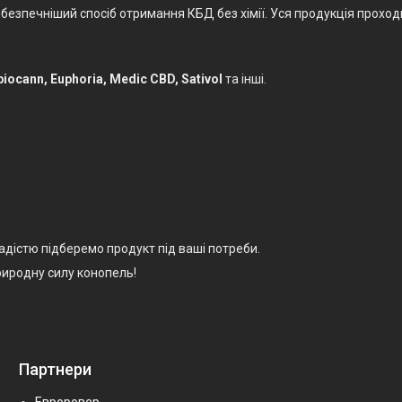
безпечніший спосіб отримання КБД без хімії. Уся продукція проход
iocann, Euphoria, Medic CBD, Sativol
та інші.
адістю підберемо продукт під ваші потреби.
риродну силу конопель!
Партнери
Евроровер