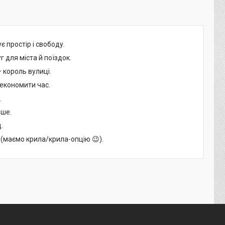
є простір і свободу.
 для міста й поїздок.
— король вулиці.
економити час.
.
іше.
.
й (маємо крила/крила-опцію 😉).