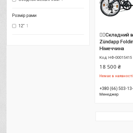
Розмір рами
12"
1
🚴‍♀️Складний
Zündapp Foldi
Німеччина
НФ-00015415
18 500 ₴
Немає в наявності
+380 (66) 503-13
Менеджер