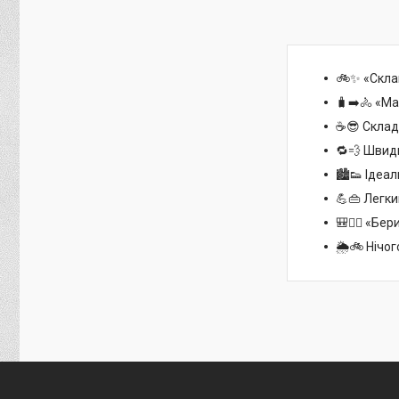
🚲✨ «Склав
🧳➡️🚴 «Ма
☕😎 Складн
🔁💨 Швид
🏙️👟 Ідеа
💪👜 Легки
🎒🚶‍♂️ «Б
🌦️🚲 Нічо