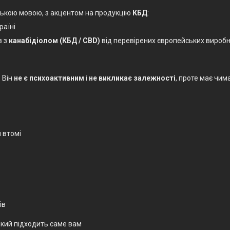
ькою мовою, з акцентом на продукцію
КБД
:
раїні
в з
канабідіолом (КБД / CBD)
від перевірених європейських виробни
 Він
не є психоактивним
і
не викликає залежності
, проте має чим
 втомі
ів
кий підходить саме вам