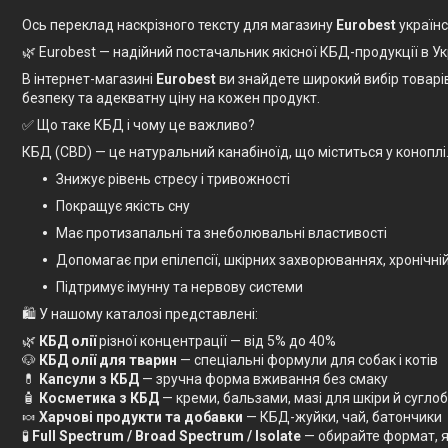
Ось переклад наскрізного тексту для магазину
Eurobest
українс
🌿 Eurobest — надійний постачальник якісної КБД-продукції в Ук
В інтернет-магазині
Eurobest
ви знайдете широкий вибір товарі
безпеку та адекватну ціну на кожен продукт.
✅ Що таке КБД і чому це важливо?
КБД (CBD) — це натуральний канабіноїд, що міститься у коноплі.
Знижує рівень стресу і тривожності
Покращує якість сну
Має протизапальні та знеболювальні властивості
Допомагає при епілепсії, шкірних захворюваннях, хронічній
Підтримує імунну та нервову системи
🛍 У нашому каталозі представлені:
🌿
КБД олії
різної концентрації — від 5% до 40%
🐶
КБД олії для тварин
— спеціальні формули для собак і котів
💊
Капсули з КБД
— зручна форма вживання без смаку
🧴
Косметика з КБД
— креми, бальзами, мазі для шкіри й суглоб
🍬
Харчові продукти та добавки
— КБД-жуйки, чай, батончики
🧪
Full Spectrum / Broad Spectrum / Isolate
— обирайте формат, я