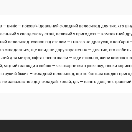
 — виніс — поїхав!» Ідеальний складний велосипед для тих, хто ціну
ленький у складеному стані, великий у пригодах» — компактний друг
ий велосипед: сховав під столом — і нікого не дратуєш, в кав’ярні 
ко складається, ще швидше дарує враження — для тих, хто любить 
льний для метро, ліфта і тісної шафи — їзди стильно, живи компактно
й, міцний і завжди з собою — як шкарпетки в рюкзаку, тільки корисн
ери в руки й біжи» — складний велосипед, що не боїться сходів і пригод
го не заважає поїздці: складай, ховай, їдь — навіть дощ не страшни