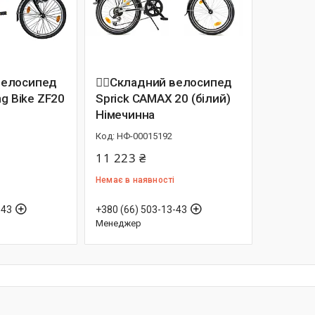
 велосипед
🚴‍♀️Складний велосипед
ng Bike ZF20
Sprick CAMAX 20 (білий)
Німечинна
НФ-00015192
11 223 ₴
Немає в наявності
-43
+380 (66) 503-13-43
Менеджер