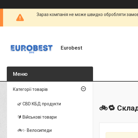
Зараз компанія не може швидко обробляти замовл
Eurobest
Категорії товарів
🌿 CBD КБД продукти
🚲🔁 Скла
🔰 Військові товари
🚲✨ Велосипеди