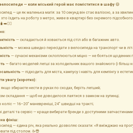
велосипеди — коли міський герой має поміститися в шафу
😄
сипед — це як маленька магія: за 10 секунд він стає валізою, а за хвили
, хто їздить на роботу з метро, живе в квартирі без окремого підсобног
➡️🚴‍♂️
но:
ктність
— складається й ховається під стіл або в багажник авто.
льність
— можна швидко пересідати з велосипеда на транспорт чи в літа
ність
— сучасні механізми склоплюються міцно — не бояться щоденних п
сть
— багато моделей легші за холодильник вашого знайомого (і більш к
рсальність
— підходить для міста, кампусу і навіть для кемпінгу з естет
и увагу (коротко):
— якщо збираєте нести в руках по сходах, беріть легший;
ізм складання — щоб не доводилося лаятися з замком на зупинці;
р коліс — 16–20″ маневреніші, 24″ швидші на тракті;
ні деталі та сервіс — краще вибирати бренди з доступними запчастинами
 на фініш:
сипед — єдина річ, яка реально дозволяє сказати: «Я виїжджаю на прогул
овати під столом. ☕😎