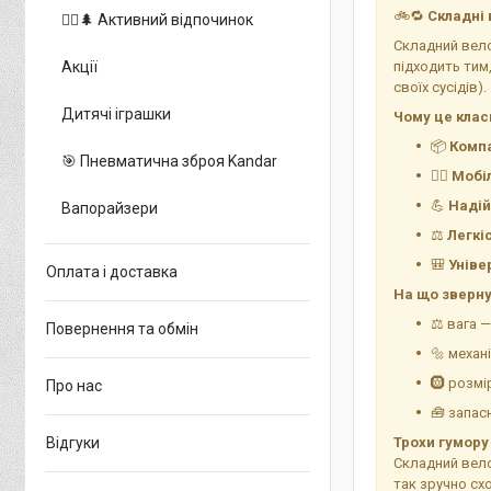
🚲🔁
Складні 
🚵‍♂️🌲 Активний відпочинок
Складний вело
Акції
підходить тим
своїх сусідів). 
Дитячі іграшки
Чому це клас
📦
Компа
🎯 Пневматична зброя Kandar
🏃‍♂️
Мобі
💪
Надій
Вапорайзери
⚖️
Легкі
🎒
Уніве
Оплата і доставка
На що звернут
⚖️ вага 
Повернення та обмін
🔩 механ
🛞 розмі
Про нас
🧰 запас
Відгуки
Трохи гумору
Складний вело
так зручно сх