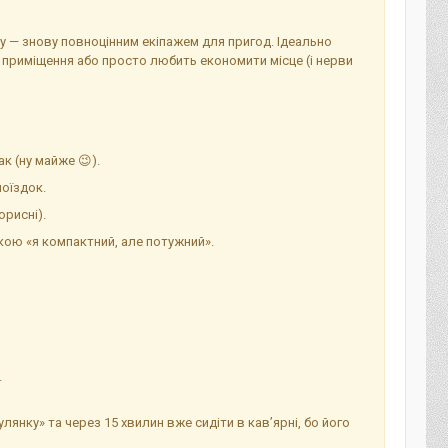
ну — знову повноцінним екіпажем для пригод. Ідеально
о приміщення або просто любить економити місце (і нерви
к (ну майже 😉).
оїздок.
орисні).
икою «я компактний, але потужний».
.
янку» та через 15 хвилин вже сидіти в кав’ярні, бо його