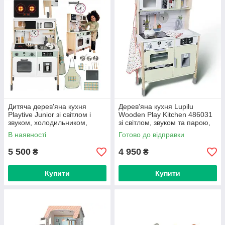
будиночки з міні-меблями.
🛡 Німецька якість від Lidl + сертифікат TÜV.
👧👦 Розвивають уяву, сюжетні ігри та соціальні
навички.
😂 Ідеально підходять для "сімейних серіалів" у
виконанні дитини.
💡 Купуючи Playtive, ви даруєте малюку не просто іграшку, а
власний маленький світ, де можна бути і архітектором, і
кухарем, і сценаристом одночасно.
Дитяча дерев'яна кухня
Дерев'яна кухня Lupilu
Playtive Junior зі світлом і
Wooden Play Kitchen 486031
звуком, холодильником,
зі світлом, звуком та парою,
льодогенератором та
24 предмети
В наявності
Готово до відправки
регульованою висотою
5 500
4 950
₴
₴
Купити
Купити