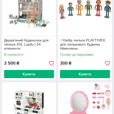
Дерев’яний будиночок для
✨Набір ляльок PLAYTIVE®
ляльок XXL Lupilu | 54
для лялькового будинку
елементи
Німеччина
В наявності
Готово до відправки
3 500
300
₴
₴
Купити
Купити