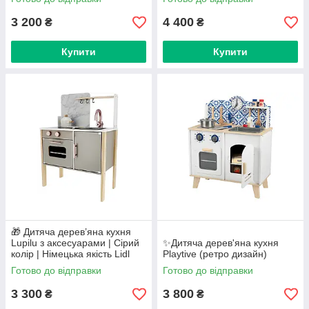
3 200
4 400
₴
₴
Купити
Купити
🎁 Дитяча дерев’яна кухня
Lupilu з аксесуарами | Сірий
✨Дитяча дерев'яна кухня
колір | Німецька якість Lidl
Playtive (ретро дизайн)
Готово до відправки
Готово до відправки
3 300
3 800
₴
₴