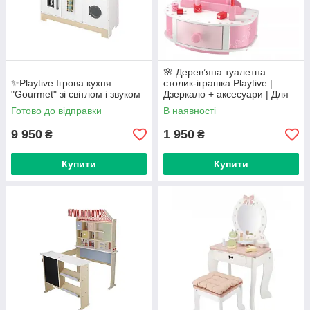
🌸 Дерев’яна туалетна
✨Playtive Ігрова кухня
столик-іграшка Playtive |
"Gourmet" зі світлом і звуком
Дзеркало + аксесуари | Для
дітей 3+
Готово до відправки
В наявності
9 950
1 950
₴
₴
Купити
Купити