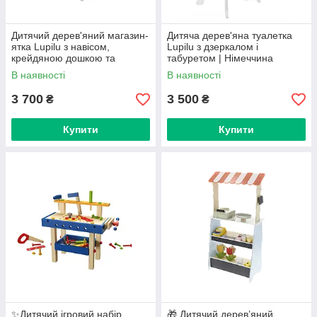
Дитячий дерев'яний магазин-
Дитяча дерев'яна туалетка
ятка Lupilu з навісом,
Lupilu з дзеркалом і
крейдяною дошкою та
табуретом | Німеччина
аксесуарами
В наявності
В наявності
3 700
3 500
₴
₴
Купити
Купити
✨Дитячий ігровий набір
🎁 Дитячий дерев’яний