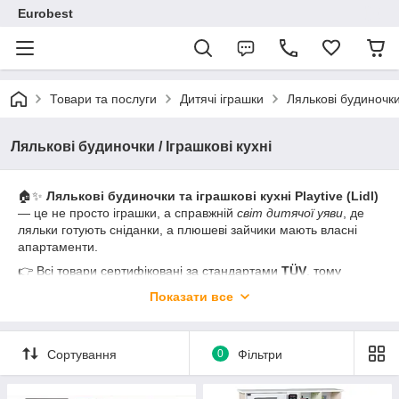
Eurobest
Товари та послуги
Дитячі іграшки
Лялькові будиночки 
Лялькові будиночки / Іграшкові кухні
🏠✨
Лялькові будиночки та іграшкові кухні Playtive (Lidl)
— це не просто іграшки, а справжній
світ дитячої уяви
, де
ляльки готують сніданки, а плюшеві зайчики мають власні
апартаменти.
👉 Всі товари сертифіковані за стандартами
TÜV
, тому
батьки можуть бути спокійні: безпека — на висоті.
Показати все
🌿 Матеріали екологічні, дизайн стильний, а міцність така, що
витримає навіть "ресторан з трьох зірок Michelin" у дитячій
кімнаті. 🍳👩‍🍳
Сортування
0
Фільтри
Чому саме Playtive?
🎨 Реалістичний дизайн: кухні зі світлом і звуками,