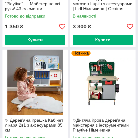
"Playtive" — Майстер на всі
магазин Lupilu з аксесуарами
руки! 43 елементи
| Lidl Німеччина | Освітня
іграшка
Готово до відправки
В наявності
1 350
3 300
₴
₴
Купити
Купити
Новинка
✨ Дерев’яна іграшка Кабінет
✨Дитяча ігрова дерев'яна
лікаря 2в1 з аксесуарами 85
майстерня з інструментами
см
Playtive Німеччина
Готово до відправки
Готово до відправки