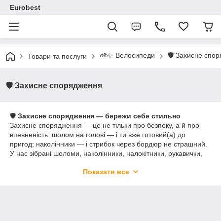
Eurobest
🚲✨ Велосипеди
🛡️ Захисне спо
Товари та послуги
🛡️ Захисне спорядження
🛡️
Захисне спорядження — бережи себе стильно
Захисне спорядження — це не тільки про безпеку, а й про
впевненість: шолом на голові — і ти вже готовий(а) до
пригод; наколінники — і стрибок через бордюр не страшний.
У нас зібрані шоломи, наколінники, налокітники, рукавички,
окуляри та жилети — від міських прогулянок до серйозних
Показати все
трейлів.
Що в категорії:
🪖
Шоломи
(міські, шосейні, MTB) — комфорт,
вентиляція і сертифікований захист.