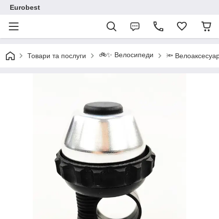
Eurobest
🚲✨ Велосипеди
Товари та послуги
🔦 Велоаксесуа