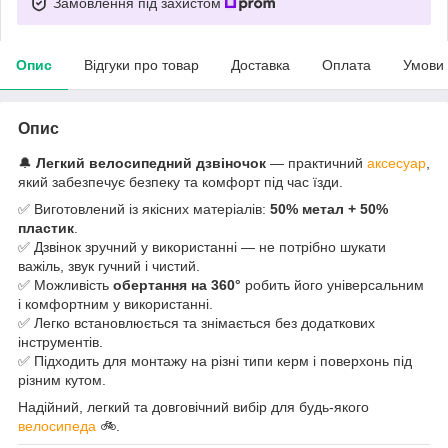
Замовлення під захистом
Опис
Відгуки про товар
Доставка
Оплата
Умови
Опис
🔔
Легкий велосипедний дзвіночок
— практичний
аксесуар
,
який забезпечує безпеку та комфорт під час їзди.
✅ Виготовлений із якісних матеріалів:
50% метал + 50%
пластик
.
✅ Дзвінок зручний у використанні — не потрібно шукати
важіль, звук гучний і чистий.
✅ Можливість
обертання на 360°
робить його універсальним
і комфортним у використанні.
✅ Легко встановлюється та знімається без додаткових
інструментів.
✅ Підходить для монтажу на різні типи керм і поверхонь під
різним кутом.
Надійний, легкий та довговічний вибір для будь-якого
велосипеда
🚲.