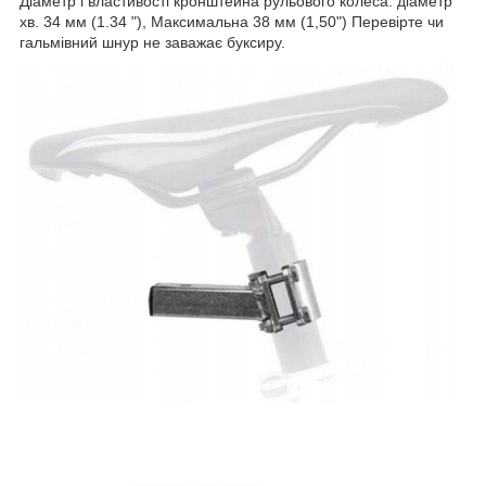
Діаметр і властивості кронштейна рульового колеса: діаметр
хв. 34 мм (1.34 "), Максимальна 38 мм (1,50") Перевірте чи
гальмівний шнур не заважає буксиру.