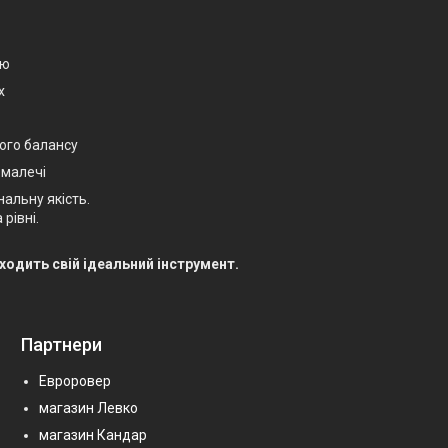
єю
х
ого балансу
 малечі
нальну якість.
рівні.
.
аходить свій ідеальний інструмент.
Партнери
Евроровер
магазин Левко
магазин Кандар