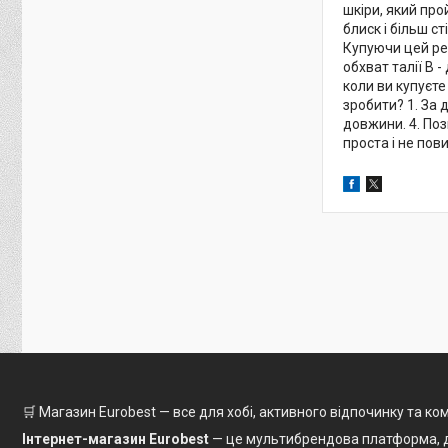
шкіри, який пр
блиск і більш с
Купуючи цей рем
обхват талії B 
коли ви купуєте
зробити? 1. За 
довжини. 4. Поз
проста і не пов
🛒 Магазин Eurobest — все для хобі, активного відпочинку та к
Інтернет-магазин Eurobest
— це мультибрендова платформа, де в