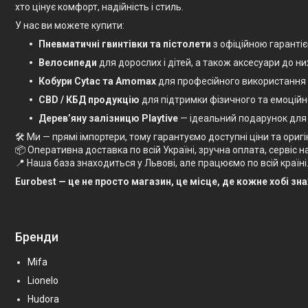
хто цінує комфорт, надійність і стиль.
У нас ви можете купити:
Пневматичні гвинтівки та пістолети
з офіційною гаранті
Велосипеди
для дорослих і дітей, а також аксесуари до ни
Кобури Cytac та Amomax
для професійного використання
CBD / КБД продукцію
для підтримки фізичного та емоційн
Дерев’яну залізницю Playtive
— ідеальний подарунок для
🛠 Ми — прямі імпортери, тому гарантуємо доступні ціни та оригі
📦 Оперативна доставка по всій Україні, зручна оплата, сервіс на 
📍 Наша база знаходиться у Львові, але працюємо по всій країні
Eurobest — це не просто магазин, це місце, де кожне хобі зн
Бренди
Mifa
Lionelo
Hudora