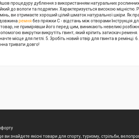
ойшов процедуру дублення з використанням натуральних рослинних 
тійкий до вологи та подряпин. Характеризується високою міцністю.
інь, ви отримаєте хороший цілий шматок натуральної шкіри. Як пра
- довжина
ремня
без пряжки С - відстань між отворами Інструкція дл
 товар, не примірявши його перед цим, виникають невеликі розбіжно
допомогою викрутки викрутіть гвинт, який кріпить затискач ременя. 2
начте місце для петлі. 5. Зробіть новий отвір для гвинта в ремінці.
инна тривати довго!
омфорту
и знайдете якісні товари для спорту, туризму, стрільби, велопрогу