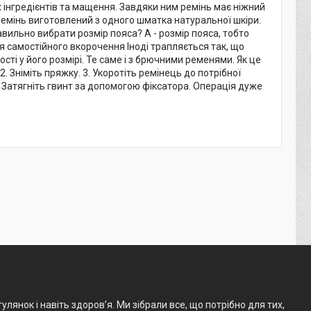
інгредієнтів та мащення. Завдяки ним ремінь має ніжний
 Ремінь виготовлений з одного шматка натуральної шкіри.
вильно вибрати розмір пояса? A - розмір пояса, тобто
я самостійного вкорочення Іноді трапляється так, що
сті у його розмірі. Те саме і з брючними ременями. Як це
. Зніміть пряжку. 3. Укоротіть ремінець до потрібної
 6. Затягніть гвинт за допомогою фіксатора. Операція дуже
лянок і навіть здоров’я. Ми зібрали все, що потрібно для тих,