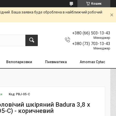
Кошик
ихідний. Ваша заявка буде оброблена в найближчий робочий
+380 (66) 503-13-43
Менеджер
+380 (73) 703-13-43
Менеджер
Велопарковки
Пневматика
Amomax Cytac
ки
Код:
PBJ-05-C
ловічий шкіряний Badura 3,8 х
05-C) - коричневий