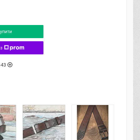
упити
 з
-43