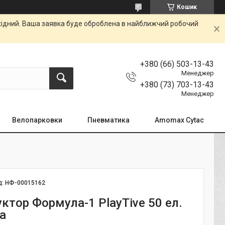
Кошик
ихідний. Ваша заявка буде оброблена в найближчий робочий
+380 (66) 503-13-43
Менеджер
+380 (73) 703-13-43
Менеджер
Велопарковки
Пневматика
Amomax Cytac
д:
НФ-00015162
ктор Формула-1 PlayTive 50 ел.
а