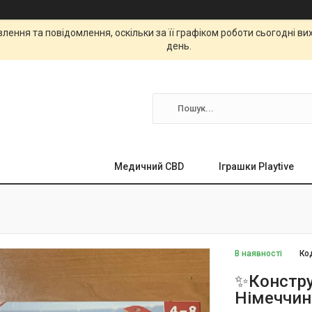
ення та повідомлення, оскільки за її графіком роботи сьогодні в
день.
Медичний CBD
Іграшки Playtive
В наявності
Ко
✨Констру
Німеччин