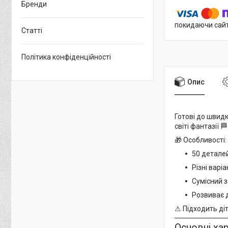
Бренди
покидаючи сайт
Статті
Політика конфіденційності
Опис
Готові до швидк
світі фантазії 🏁
🎁 Особливості:
50 деталей
Різні варі
Сумісний з
Розвиває 
⚠ Підходить діт
Основні ха