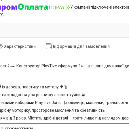
У компанії підключені електро
у.
Характеристики
Інформація для замовлення
ості? 🏎️ Конструктор PlayTive «Формула-1» — це шанс для вашої ди
.
 із дерева, пластику та металу 🌳🔩
анти складання для розвитку логіки та уяви 🧩
 іншими наборами PlayTive Junior (залізниця, машинки, транспортні с
дрібну моторику, просторове мислення та креативність
ям від 3 років. Містить дрібні деталі — грати лише під наглядом дор
рактеристики