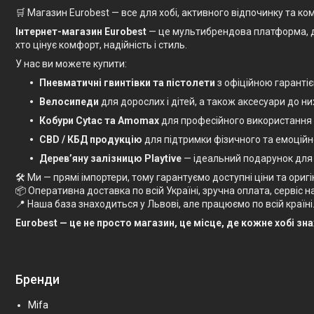
🛒 Магазин Eurobest — все для хобі, активного відпочинку та к
Інтернет-магазин Eurobest
— це мультибрендова платформа, де в
хто цінує комфорт, надійність і стиль.
У нас ви можете купити:
Пневматичні гвинтівки та пістолети
з офіційною гаранті
Велосипеди
для дорослих і дітей, а також аксесуари до ни
Кобури Cytac та Amomax
для професійного використання
CBD / КБД продукцію
для підтримки фізичного та емоційн
Дерев’яну залізницю Playtive
— ідеальний подарунок для
🛠 Ми — прямі імпортери, тому гарантуємо доступні ціни та оригі
📦 Оперативна доставка по всій Україні, зручна оплата, сервіс на 
📍 Наша база знаходиться у Львові, але працюємо по всій країні
Eurobest — це не просто магазин, це місце, де кожне хобі зн
Бренди
Mifa