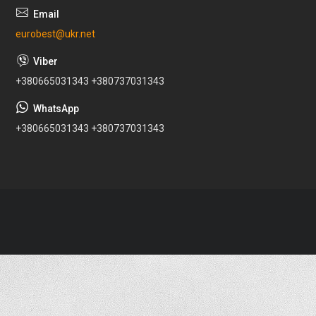
eurobest@ukr.net
+380665031343 +380737031343
+380665031343 +380737031343