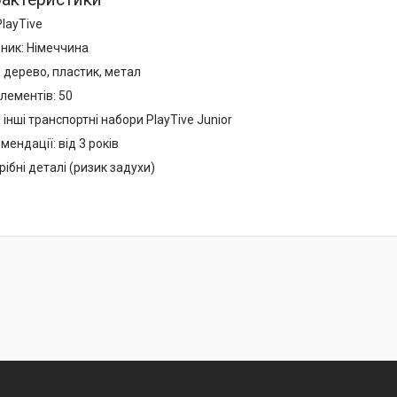
PlayTive
бник: Німеччина
 дерево, пластик, метал
елементів: 50
: інші транспортні набори PlayTive Junior
мендації: від 3 років
рібні деталі (ризик задухи)