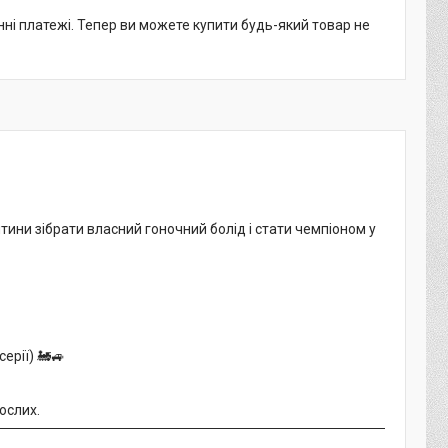
нні платежі. Тепер ви можете купити будь-який товар не
тини зібрати власний гоночний болід і стати чемпіоном у
ерії) 🚂🚙
ослих.