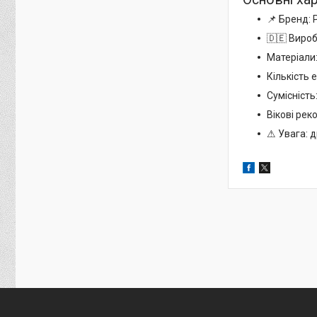
📌 Бренд: 
🇩🇪 Виро
Матеріали:
Кількість 
Сумісність
Вікові реко
⚠ Увага: д