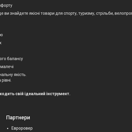
омфорту
и знайдете якісні товари для спорту, туризму, стрільби, велопрогу
єю
х
ого балансу
 малечі
нальну якість.
рівні.
.
аходить свій ідеальний інструмент.
Партнери
Евроровер