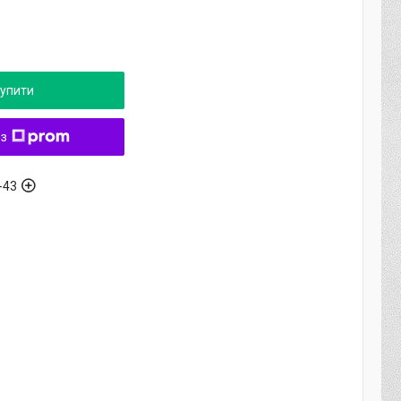
упити
 з
-43