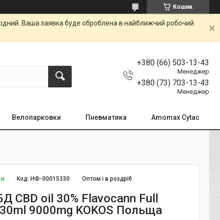
Кошик
ихідний. Ваша заявка буде оброблена в найближчий робочий
+380 (66) 503-13-43
Менеджер
+380 (73) 703-13-43
Менеджер
Велопарковки
Пневматика
Amomax Cytac
ки
Код:
НФ-00015330
Оптом і в роздріб
БД CBD oil 30% Flavocann Full
 30ml 9000mg KOKOS Польща