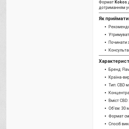
Формат
Kokos
дотриманням усі
Як приймати
Рекоменд
Утримувати
Починати з
Консульта
Характерист
Бренд: Fla
Країна-ви
Тип: CBD м
Концентра
Вміст CBD:
Об’єм: 30 
Формат см
Спосіб ви