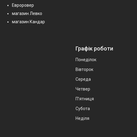
Евроровер
магазин Левко
магазин Кандар
Графік роботи
Понеділок
Вівторок
Середа
Четвер
Пʼятниця
Субота
Неділя