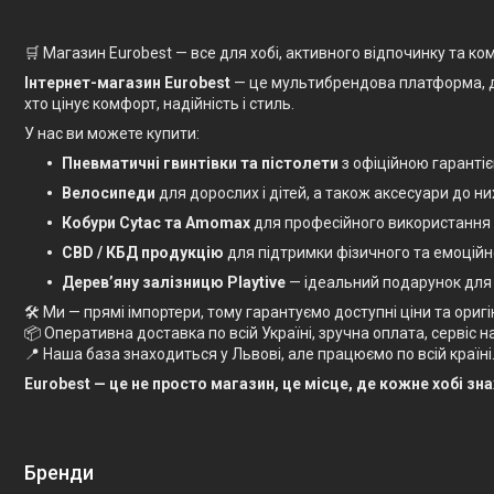
🛒 Магазин Eurobest — все для хобі, активного відпочинку та к
Інтернет-магазин Eurobest
— це мультибрендова платформа, де в
хто цінує комфорт, надійність і стиль.
У нас ви можете купити:
Пневматичні гвинтівки та пістолети
з офіційною гаранті
Велосипеди
для дорослих і дітей, а також аксесуари до ни
Кобури Cytac та Amomax
для професійного використання
CBD / КБД продукцію
для підтримки фізичного та емоційн
Дерев’яну залізницю Playtive
— ідеальний подарунок для
🛠 Ми — прямі імпортери, тому гарантуємо доступні ціни та оригі
📦 Оперативна доставка по всій Україні, зручна оплата, сервіс на 
📍 Наша база знаходиться у Львові, але працюємо по всій країні
Eurobest — це не просто магазин, це місце, де кожне хобі зн
Бренди