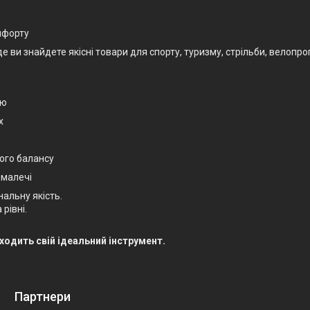
омфорту
и знайдете якісні товари для спорту, туризму, стрільби, велопрогу
єю
х
ого балансу
 малечі
нальну якість.
рівні.
.
аходить свій ідеальний інструмент.
Партнери