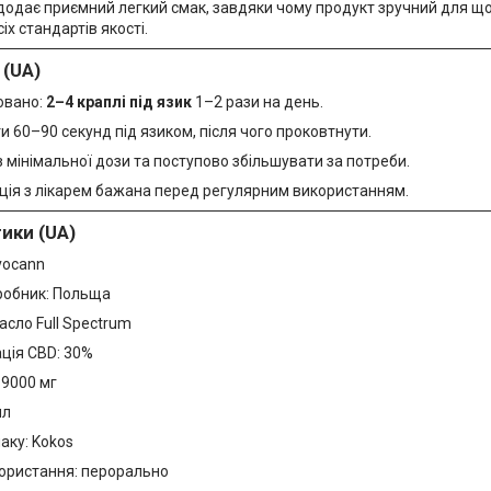
додає приємний легкий смак, завдяки чому продукт зручний для щ
х стандартів якості.
 (UA)
овано:
2–4 краплі під язик
1–2 рази на день.
 60–90 секунд під язиком, після чого проковтнути.
 мінімальної дози та поступово збільшувати за потреби.
ція з лікарем бажана перед регулярним використанням.
ики (UA)
vocann
робник: Польща
асло Full Spectrum
ція CBD: 30%
 9000 мг
мл
аку: Kokos
користання: перорально