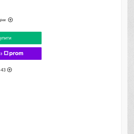
іни
упити
 з
-43