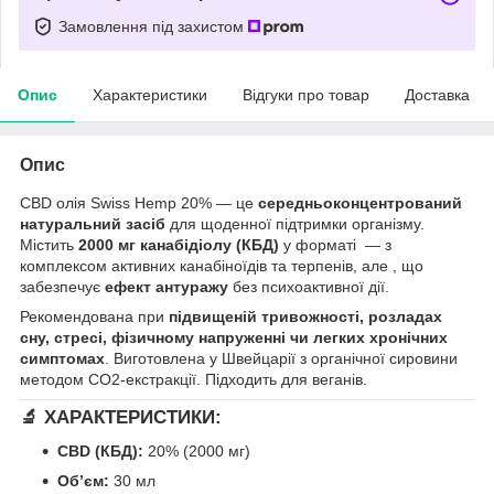
Замовлення під захистом
Опис
Характеристики
Відгуки про товар
Доставка
Опис
CBD олія Swiss Hemp 20% — це
середньоконцентрований
натуральний засіб
для щоденної підтримки організму.
Містить
2000 мг канабідіолу (КБД)
у форматі — з
комплексом активних канабіноїдів та терпенів, але , що
забезпечує
ефект антуражу
без психоактивної дії.
Рекомендована при
підвищеній тривожності, розладах
сну, стресі, фізичному напруженні чи легких хронічних
симптомах
. Виготовлена у Швейцарії з органічної сировини
методом CO2-екстракції. Підходить для веганів.
🔬
ХАРАКТЕРИСТИКИ:
CBD (КБД):
20% (2000 мг)
Обʼєм:
30 мл