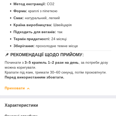
Метод екстракції:
CO2
Форма:
краплі з піпеткою
Смак:
натуральний, легкий
Країна виробництва:
Швейцарія
Підходить для веганів:
так
Термін придатності:
24 місяці
Зберігання:
прохолодне темне місце
📌
РЕКОМЕНДАЦІЇ ЩОДО ПРИЙОМУ:
Починати з
3–5 крапель 1–2 рази на день
, за потреби дозу
можна коригувати.
Крапати під язик, тримати 30–60 секунд, потім проковтнути.
Перед використанням збовтати.
Приховати
Характеристики
Основні атрибути