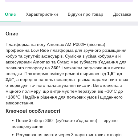
Опис
Характеристики
Відгуки про товар
Доставка
Опис
Платформа на ногу Amomax AM-P002F (пісочна) —
професійна Low Ride платформа для зручного розміщення
кобур та супутніх аксесуарів. Сумісна з усіма кобурами й
аксесуарами Amomax та Cytac; має зубчасте з’єднання для
плавного повороту на
360°
і механізм регулювання висоти
посадки. Платформа вміщує ремені шириною від
1,5″ до
2,5″
, а передня панель оснащена трьома парами гвинтових
отворів для точного налаштування висоти. Виготовлена з
міцного полімеру, що витримує температури від −30°C до
+180°C. Надійне рішення для польових умов і щоденного
використання.
Ключові особливості
Повний оберт 360° (зубчасте з’єднання) — зручне
позиціонування.
Регулювання висоти через 3 пари гвинтових отворів.