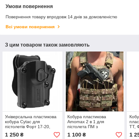
Умови повернення
Повернення товару впродовж 14 днів за домовленістю
Всі умови повернення
З цим товаром також замовляють
Універсальна пластикова
Кобура пластикова
Кобу
кобура Cytac для
Amomax 2 в 1 для
плас
пістолетів Форт 17-20,
пістолета ПМ з
ТТ, 
АПС, Glock, CZ, Beretta,
кріпленням на пояс та
Gloc
1 250
1 100
1 2
₴
₴
Sig Sauer під Ліву руку
MOLLE (чорна)
P365