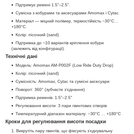
Підтримує ремені 1.5"–2.5".
Сумісна з кобурами та аксесуарами Amomax і Cytac.
Матеріал — міцний полімер, термостійкість −30°C…
+180°C.
Колір: пісочний (sand).
Підтримка до ~10 варіантів кріплення кобури
(залежить від конфігурації).
Технічні дані
Модель: Amomax AM-P002F (Low Ride Duty Drop)
Колір: пісочний (sand)
Сумісність: Amomax, Cytac та сумісні аксесуари
Поворот: 360° (зубчасте з’єднання)
Підтримка ременів: 1.5"–2.5"
Регулювання висоти: 3 пари гвинтових отворів
Температурний діапазон матеріалу: −30°C … +180°C
Кроки для регулювання висоти посадки
Викрутіть пару гвинтів, що фіксують з’єднувальну