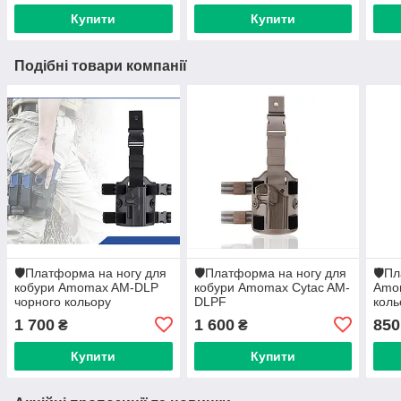
колір Чорний
Купити
Купити
Подібні товари компанії
🛡️Платформа на ногу для
🛡️Платформа на ногу для
🛡️П
кобури Amomax AM-DLP
кобури Amomax Cytac AM-
Amo
чорного кольору
DLPF
коль
1 700
1 600
850
₴
₴
Купити
Купити