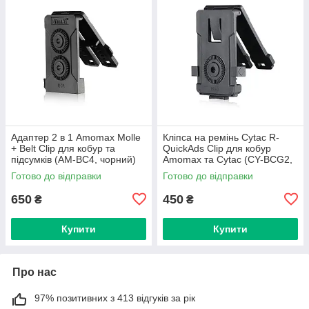
Адаптер 2 в 1 Amomax Molle
Кліпса на ремінь Cytac R-
+ Belt Clip для кобур та
QuickAds Clip для кобур
підсумків (AM-BC4, чорний)
Amomax та Cytac (CY-BCG2,
чорна)
Готово до відправки
Готово до відправки
650
450
₴
₴
Купити
Купити
Про нас
97% позитивних з 413 відгуків за рік