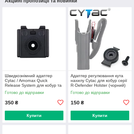
Акційні пропозиції та новинки
Швидкознімний адаптер
Адаптер регулювання кута
Cytac / Amomax Quick
нахилу Cytac для кобур серії
Release System для кобур та
R-Defender Holster (чорний)
підсумків (чорний)
Готово до відправки
Готово до відправки
350
150
₴
₴
Купити
Купити