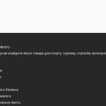
омфорту
и знайдете якісні товари для спорту, туризму, стрільби, велопрогу
єю
х
ого балансу
 малечі
нальну якість.