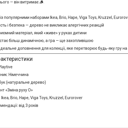
нього — він витримає 🪵.
 із популярними наборами Ikea, Brio, Hape, Viga Toys, Kruzzel, Eurorov
сть і безпека — дерево не викликає алергічних реакцій
риємний матеріал, який «живе» у руках дитини
 стає більш динамічною, а гра — ще захопливішою
ідеальне доповнення для колекції, яке перетворює будь-яку гру н
рактеристики
laytive
бник: Німеччина
бук (натуральне дерево)
нт «Зміна руху O»
 Ikea, Brio, Hape, Viga Toys, Kruzzel, Eurorover
мендації: від 3 років