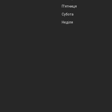
Пʼятниця
Субота
Неділя