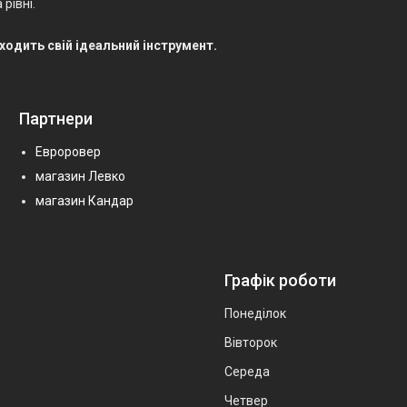
рівні.
.
аходить свій ідеальний інструмент.
Партнери
Евроровер
магазин Левко
магазин Кандар
Графік роботи
Понеділок
Вівторок
Середа
Четвер