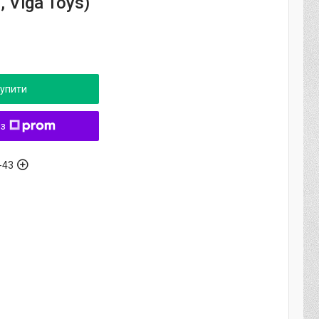
, Viga Toys)
упити
 з
-43