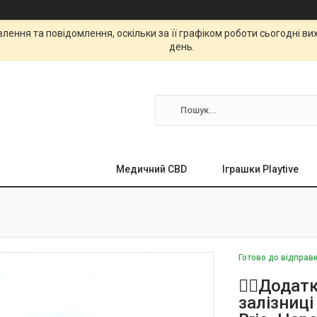
ення та повідомлення, оскільки за її графіком роботи сьогодні в
день.
Медичний CBD
Іграшки Playtive
Готово до відправ
👩‍⚕️Дода
залізниці 