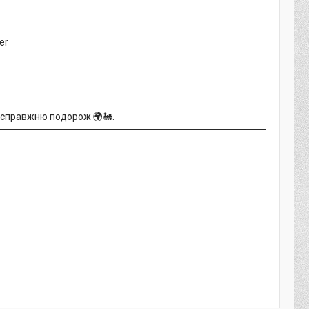
er
а справжню подорож 🌍🚂.