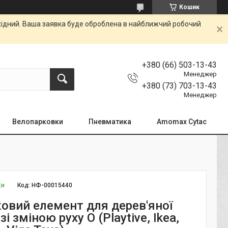
Кошик
ихідний. Ваша заявка буде оброблена в найближчий робочий
+380 (66) 503-13-43
Менеджер
+380 (73) 703-13-43
Менеджер
Велопарковки
Пневматика
Amomax Cytac
ки
Код:
НФ-00015440
тковий елемент для дерев'яної
зі зміною руху O (Playtive, Ikea,