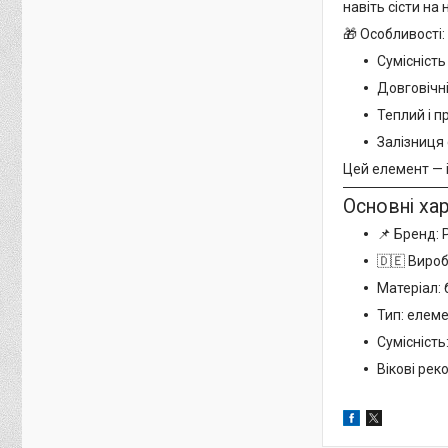
навіть сісти на 
🎁 Особливості:
Сумісність
Довговічні
Теплий і п
Залізниця
Цей елемент — 
Основні ха
📌 Бренд: P
🇩🇪 Виро
Матеріал: 
Тип: елеме
Сумісність:
Вікові реко