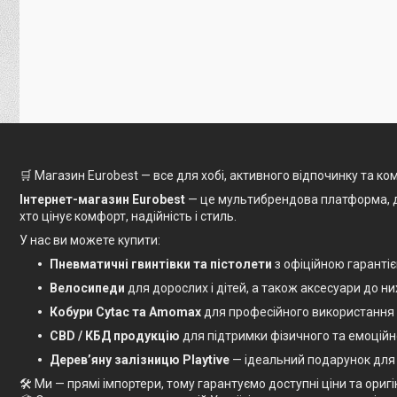
🛒 Магазин Eurobest — все для хобі, активного відпочинку та к
Інтернет-магазин Eurobest
— це мультибрендова платформа, де в
хто цінує комфорт, надійність і стиль.
У нас ви можете купити:
Пневматичні гвинтівки та пістолети
з офіційною гаранті
Велосипеди
для дорослих і дітей, а також аксесуари до ни
Кобури Cytac та Amomax
для професійного використання
CBD / КБД продукцію
для підтримки фізичного та емоційн
Дерев’яну залізницю Playtive
— ідеальний подарунок для
🛠 Ми — прямі імпортери, тому гарантуємо доступні ціни та оригі