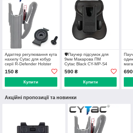
Адаптер регулювання кута
🛡️Паучер підсумок для
Пауч
нахилу Cytac для кобур
9мм Макарова ПМ
один
серії R-Defender Holster
Cytac Black CY-MP-S4
мага
(чорний)
2в1 M
150
590
690
₴
₴
Clip
Купити
Купити
Акційні пропозиції та новинки