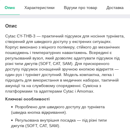
Опис
Характеристики
Відгуки про товар
Доставка
Опис
Cytac CY-THB-3 — практичний підсумок для носіння турнікета,
створений для швидкого доступу у екстрених ситуаціях.
Корпус виконано з міцного полімеру, стійкого до механічних
пошкоджень і температурних навантажень. Всередині є
регульований вузол, який дозволяє адаптувати підсумок під
різні типи джгутів (SOFT, CAT, SAM). Для прискореного
доступу підсумок оснащений зручною кнопкою відкриття —
один рух і турнікет доступний. Модель компактна, легка і
підходить для використання в медичних наборах, тактичній
амуніції та на службовому спорядженні. Сумісна з
платформами та адаптерами Cytac і Amomax.
Ключові особливості
Розроблено для швидкого доступу до турнікета
(швидка кнопка відкривання).
Регульована внутрішня посадка — під різні типи
джгутів (SOFT, CAT, SAM).