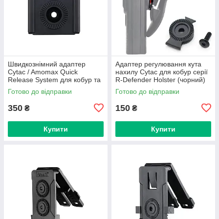
Швидкознімний адаптер
Адаптер регулювання кута
Cytac / Amomax Quick
нахилу Cytac для кобур серії
Release System для кобур та
R-Defender Holster (чорний)
підсумків (чорний)
Готово до відправки
Готово до відправки
350
150
₴
₴
Купити
Купити