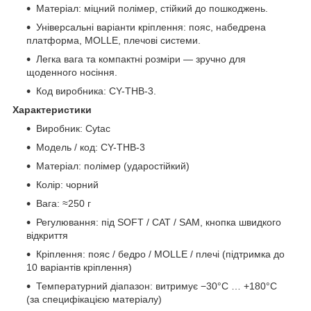
Матеріал: міцний полімер, стійкий до пошкоджень.
Універсальні варіанти кріплення: пояс, набедрена
платформа, MOLLE, плечові системи.
Легка вага та компактні розміри — зручно для
щоденного носіння.
Код виробника: CY-THB-3.
Характеристики
Виробник: Cytac
Модель / код: CY-THB-3
Матеріал: полімер (ударостійкий)
Колір: чорний
Вага: ≈250 г
Регулювання: під SOFT / CAT / SAM, кнопка швидкого
відкриття
Кріплення: пояс / бедро / MOLLE / плечі (підтримка до
10 варіантів кріплення)
Температурний діапазон: витримує −30°C … +180°C
(за специфікацією матеріалу)