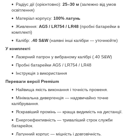
Радіус дії (орієнтовно):
25–30 м
(залежно від умов
освітлення)
Матеріал корпусу:
100% латунь
Живлення:
AG5 / LR754 / LR48
(пробні батарейки в
комплекті)
Калібр:
.40 S&W
(наявні інші калібри — уточнюйте)
У комплекті
Лазерний патрон у вибраному калібрі (.40 S&W)
Пробні батарейки AG5 / LR754 / LR48
Інструкція з використання
Переваги версії Premium
Найвища якість виконання і точність променя.
Мінімальна дивергенція — надзвичайно точне
калібрування.
Яскравіший промінь — краща видимість на дистанції.
Енергоефективність — триваліший строк служби
батарейок.
Латунний корпус — міцність і довговічність.