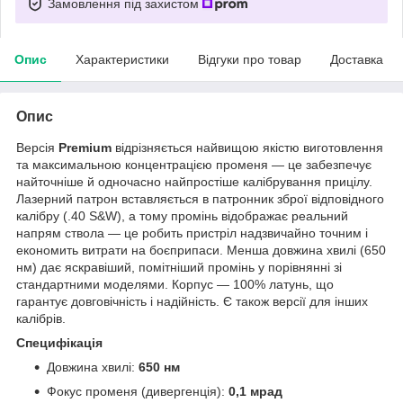
Замовлення під захистом
Опис
Характеристики
Відгуки про товар
Доставка
Опис
Версія
Premium
відрізняється найвищою якістю виготовлення
та максимальною концентрацією променя — це забезпечує
найточніше й одночасно найпростіше калібрування прицілу.
Лазерний патрон вставляється в патронник зброї відповідного
калібру (.40 S&W), а тому промінь відображає реальний
напрям ствола — це робить пристріл надзвичайно точним і
економить витрати на боєприпаси. Менша довжина хвилі (650
нм) дає яскравіший, помітніший промінь у порівнянні зі
стандартними моделями. Корпус — 100% латунь, що
гарантує довговічність і надійність. Є також версії для інших
калібрів.
Специфікація
Довжина хвилі:
650 нм
Фокус променя (дивергенція):
0,1 мрад