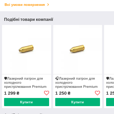
Всі умови повернення
Подібні товари компанії
🛡️Лазерний патрон для
🎧Лазерний патрон для
🛡️Л
холодного
холодного
холо
пристрілювання Premium
пристрілювання Premium
прис
(калибр: .40 S&W), латунь
(калибр: .40 S&W), латунь
(кал
1 299
1 250
1 2
₴
₴
Польща
Польща
Пол
Купити
Купити