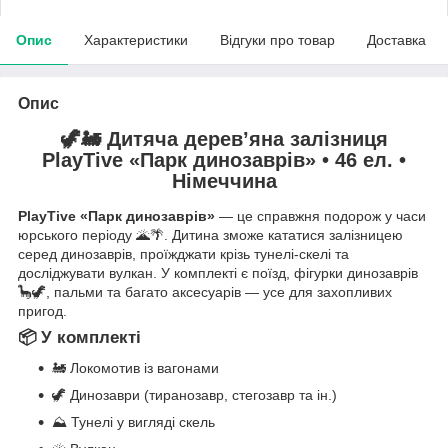
Опис
Характеристики
Відгуки про товар
Доставка
Опис
🦖🚂 Дитяча дерев’яна залізниця
PlayTive «Парк динозаврів» • 46 ел. •
Німеччина
PlayTive «Парк динозаврів»
— це справжня подорож у часи
юрського періоду 🌋🌴. Дитина зможе кататися залізницею
серед динозаврів, проїжджати крізь тунелі-скелі та
досліджувати вулкан. У комплекті є поїзд, фігурки динозаврів
🦕🦖, пальми та багато аксесуарів — усе для захопливих
пригод.
📦 У комплекті
🚂 Локомотив із вагонами
🦖 Динозаври (тиранозавр, стегозавр та ін.)
⛰ Тунелі у вигляді скель