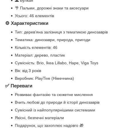
🌋 Вулкан
🌴 Пальми, дорожні знаки та аксесуари
Усього: 46 елементів
⚙️ Характеристики
Тип: дерев’яна залізниця з тематикою динозаврів
Тематика: динозаври, природа, пригоди
Кількість елементів: 46
Матеріал: дерево, пластик
Сумісність: Brio, Ikea Lillabo, Hape, Viga Toys
Вік: від 3 років
Виробник: PlayTive (Німеччина)
✅ Переваги
Розвиває фантазію та сюжетне мислення
Вчить любові до природи й історії динозаврів
Сумісний із найпопулярнішими системами
Якісні, безпечні матеріали
Подарунок, що захоплює надовго 🎁