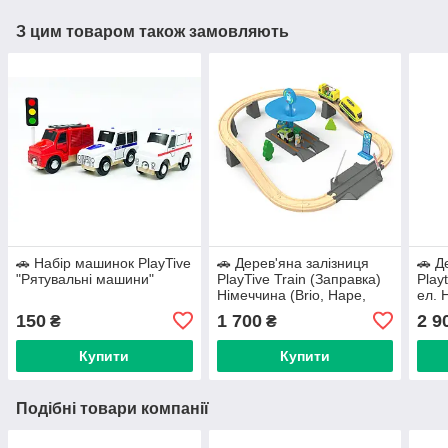
З цим товаром також замовляють
🚗 Набір машинок PlayTive
🚗 Дерев'яна залізниця
🚗 Д
"Рятувальні машини"
PlayTive Train (Заправка)
Play
Німеччина (Brio, Hape,
ел. 
Viga Toys, Ikea)
150
1 700
2 9
₴
₴
Купити
Купити
Подібні товари компанії