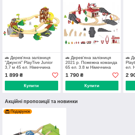
🚗 Дерев'яна залізниця
🚗 Дерев'яна залізниця
🚗 Д
"Джунглі" PlayTive Junior
2021 р. Пожежна команда
Play
3,7 м 45 ел. Німеччина
65 ел. 3.8 м Німеччина
ел. 
PlayTive (Brio, Hape, Ikea)
1 899
1 790
2 9
₴
₴
Купити
Купити
Акційні пропозиції та новинки
Подарунок