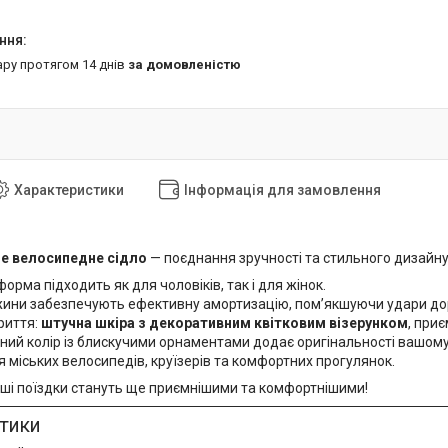
ару протягом 14 днів
за домовленістю
Характеристики
Інформація для замовлення
е велосипедне сідло
— поєднання зручності та стильного дизайну
орма підходить як для чоловіків, так і для жінок.
жини забезпечують ефективну амортизацію, пом’якшуючи удари до
риття:
штучна шкіра з декоративним квітковим візерунком
, приє
ний колір із блискучими орнаментами додає оригінальності вашом
 міських велосипедів, круїзерів та комфортних прогулянок.
аші поїздки стануть ще приємнішими та комфортнішими!
стики