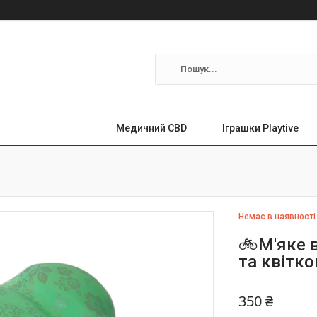
Медичний CBD
Іграшки Playtive
Немає в наявності
🚲М'яке 
та квітко
350 ₴