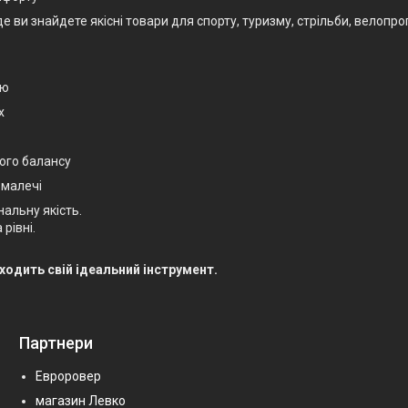
и знайдете якісні товари для спорту, туризму, стрільби, велопрогу
єю
х
ого балансу
 малечі
нальну якість.
рівні.
.
аходить свій ідеальний інструмент.
Партнери
Евроровер
магазин Левко