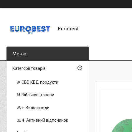
Eurobest
Категорії товарів
🌿 CBD КБД продукти
🔰 Військові товари
🚲✨ Велосипеди
🚵‍♂️🌲 Активний відпочинок