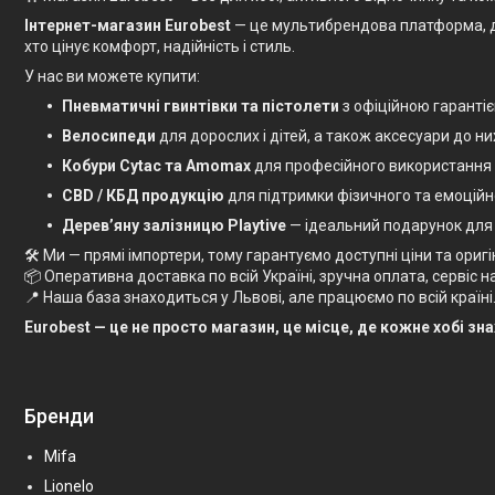
Інтернет-магазин Eurobest
— це мультибрендова платформа, де в
хто цінує комфорт, надійність і стиль.
У нас ви можете купити:
Пневматичні гвинтівки та пістолети
з офіційною гаранті
Велосипеди
для дорослих і дітей, а також аксесуари до ни
Кобури Cytac та Amomax
для професійного використання
CBD / КБД продукцію
для підтримки фізичного та емоційн
Дерев’яну залізницю Playtive
— ідеальний подарунок для
🛠 Ми — прямі імпортери, тому гарантуємо доступні ціни та оригі
📦 Оперативна доставка по всій Україні, зручна оплата, сервіс на 
📍 Наша база знаходиться у Львові, але працюємо по всій країні
Eurobest — це не просто магазин, це місце, де кожне хобі зн
Бренди
Mifa
Lionelo