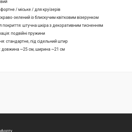
овий
мфортне / міське / для круїзерів
яскраво-зелений із блискучим квітковим візерунком
л покриття: штучна шкіра з декоративним тисненням
ація: подвійні пружини
ня: стандартне, під сідельний штир
: довжина ~25 см, ширина ~21 см
омфорту