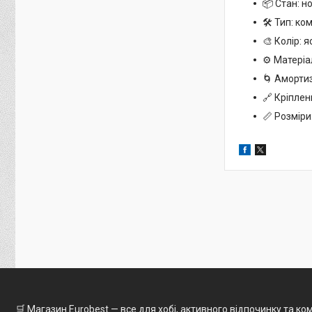
📦 Стан: н
🛠 Тип: ко
🎨 Колір: 
⚙ Матеріа
🌀 Амортиз
🔗 Кріплен
📏 Розміри
🛒 Магазин Eurobest — все для хобі, активного відпочинку та к