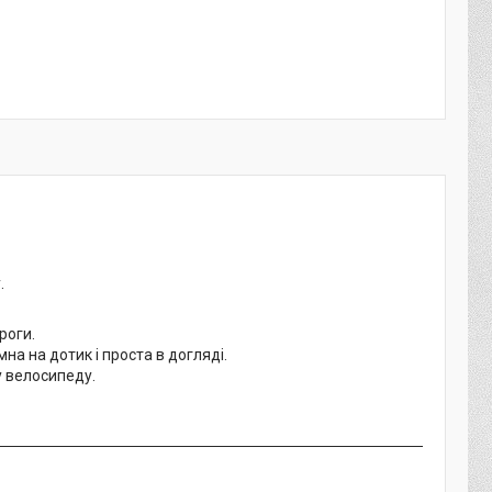
.
роги.
мна на дотик і проста в догляді.
у велосипеду.