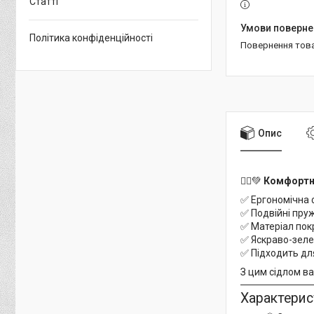
Статті
Політика конфіденційності
повернення тов
Опис
🚴‍♀️💚
Комфортн
✅ Ергономічна ф
✅ Подвійні пру
✅ Матеріал пок
✅ Яскраво-зеле
✅ Підходить для
З цим сідлом в
Характери