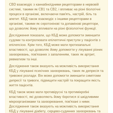
CBD взаємодіє з каннабіноїдними рецепторами в нервовій
системі, такими як CB1 та CB2, і впливає на різні біологічні
процеси в організмі, включаючи пам'ять, настрій, біль та
апетит. КБД також взаємодіє з іншими рецепторами в
організмі, такими як серотонінові та допамінові рецептори,
що дозволяє йому впливати на різні фізіологічні функції.
Дослідження показали, що КБД може допомогти зменшити
судоми та контролювати епілептичні приступи у пацієнтів з
епілепсією. Крім того, КБД може мати протизапальні
властивості, що дозволяє йому допомогти у лікуванні різних
захворювань, пов'язаних з запаленням, таких як артрит,
ревматизм та інші.
Дослідження також вказують на можливість використання
КБД у лікуванні психічних захворювань, таких як депресія та
тривожні розлади. Він може допомогти зменшити симптоми
депресії та тривоги, підвищити настрій та покращити якість
життя пацієнтів.
КБД також може мати противірусні та протимікробні
властивості, які дозволяють йому боротися зі шкідливими
мікроорганізмами та захворювання, пов'язані з ними.
Дослідження також вказують на можливість використання
КБД у лікуванні діабету, серцево-судинних захворювань та