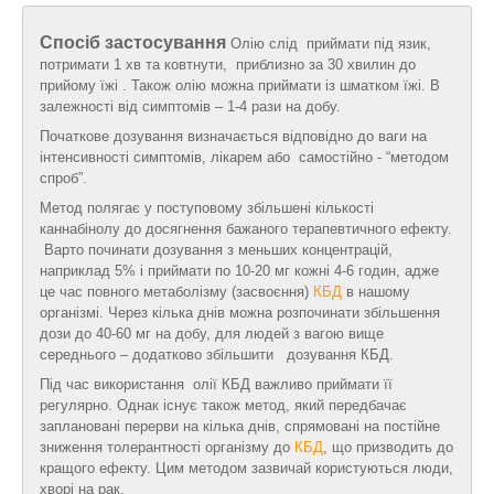
Спосіб застосування
Олію слід приймати під язик,
потримати 1 хв та ковтнути, приблизно за 30 хвилин до
прийому їжі . Також олію можна приймати із шматком їжі. В
залежності від симптомів – 1-4 рази на добу.
Початкове дозування визначається відповідно до ваги на
інтенсивності симптомів, лікарем або самостійно - “методом
спроб”.
Метод полягає у поступовому збільшені кількості
каннабінолу до досягнення бажаного терапевтичного ефекту.
Варто починати дозування з меньших концентрацій,
наприклад 5% і приймати по 10-20 мг кожні 4-6 годин, адже
це час повного метаболізму (засвоєння)
КБД
в нашому
організмі. Через кілька днів можна розпочинати збільшення
дози до 40-60 мг на добу, для людей з вагою вище
середнього – додатково збільшити дозування КБД.
Під час використання олії КБД важливо приймати її
регулярно. Однак існує також метод, який передбачає
заплановані перерви на кілька днів, спрямовані на постійне
зниження толерантності організму до
КБД
, що призводить до
кращого ефекту. Цим методом зазвичай користуються люди,
хворі на рак.