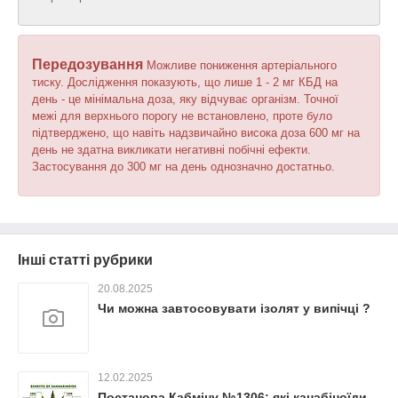
Передозування
Можливе пониження артеріального
тиску. Дослідження показують, що лише 1 - 2 мг КБД на
день - це мінімальна доза, яку відчуває організм. Точної
межі для верхнього порогу не встановлено, проте було
підтверджено, що навіть надзвичайно висока доза 600 мг на
день не здатна викликати негативні побічні ефекти.
Застосування до 300 мг на день однозначно достатньо.
Інші статті рубрики
20.08.2025
Чи можна завтосовувати ізолят у випічці ?
12.02.2025
Постанова Кабміну №1306: які канабіноїди