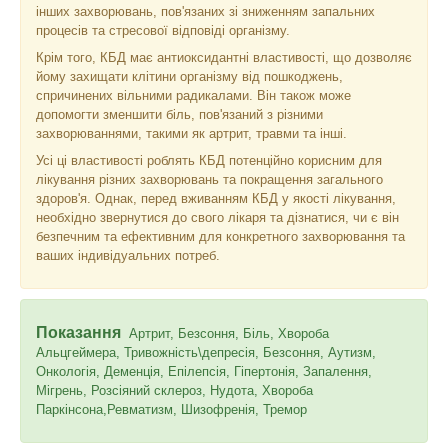
інших захворювань, пов'язаних зі зниженням запальних
процесів та стресової відповіді організму.
Крім того, КБД має антиоксидантні властивості, що дозволяє
йому захищати клітини організму від пошкоджень,
спричинених вільними радикалами. Він також може
допомогти зменшити біль, пов'язаний з різними
захворюваннями, такими як артрит, травми та інші.
Усі ці властивості роблять КБД потенційно корисним для
лікування різних захворювань та покращення загального
здоров'я. Однак, перед вживанням КБД у якості лікування,
необхідно звернутися до свого лікаря та дізнатися, чи є він
безпечним та ефективним для конкретного захворювання та
ваших індивідуальних потреб.
Показання
Артрит, Безсоння, Біль, Хвороба
Альцгеймера, Тривожність\депресія, Безсоння, Аутизм,
Онкологія, Деменція, Епілепсія, Гіпертонія, Запалення,
Мігрень, Розсіяний склероз, Нудота, Хвороба
Паркінсона,Ревматизм, Шизофренія, Тремор