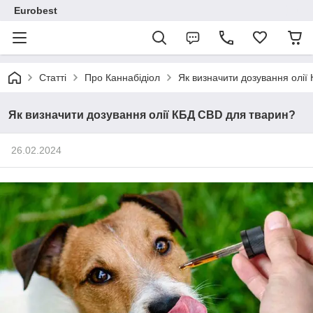
Eurobest
Статті
Про Каннабідіол
Як визначити дозування олії
Як визначити дозування олії КБД CBD для тварин?
26.02.2024