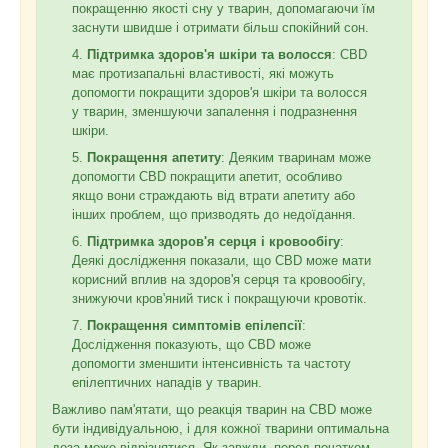
покращенню якості сну у тварин, допомагаючи їм
заснути швидше і отримати більш спокійний сон.
Підтримка здоров'я шкіри та волосся
: CBD
має протизапальні властивості, які можуть
допомогти покращити здоров'я шкіри та волосся
у тварин, зменшуючи запалення і подразнення
шкіри.
Покращення апетиту
: Деяким тваринам може
допомогти CBD покращити апетит, особливо
якщо вони страждають від втрати апетиту або
інших проблем, що призводять до недоїдання.
Підтримка здоров'я серця і кровообігу
:
Деякі дослідження показали, що CBD може мати
корисний вплив на здоров'я серця та кровообігу,
знижуючи кров'яний тиск і покращуючи кровотік.
Покращення симптомів епілепсії
:
Дослідження показують, що CBD може
допомогти зменшити інтенсивність та частоту
епілептичних нападів у тварин.
Важливо пам'ятати, що реакція тварин на CBD може
бути індивідуальною, і для кожної тварини оптимальна
доза може відрізнятися. Як завжди, перед початком