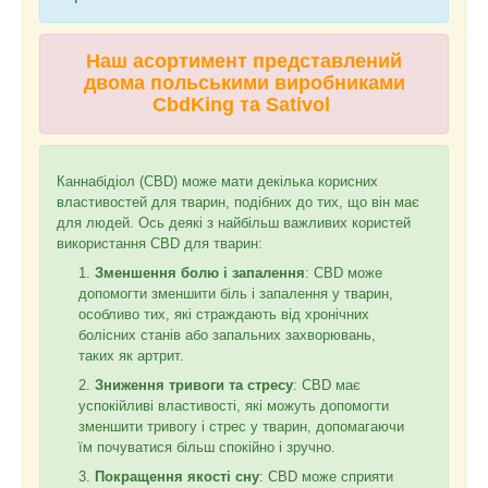
Наш асортимент представлений
двома польськими виробниками
CbdKing та Sativol
Каннабідіол (CBD) може мати декілька корисних
властивостей для тварин, подібних до тих, що він має
для людей. Ось деякі з найбільш важливих користей
використання CBD для тварин:
Зменшення болю і запалення
: CBD може
допомогти зменшити біль і запалення у тварин,
особливо тих, які страждають від хронічних
болісних станів або запальних захворювань,
таких як артрит.
Зниження тривоги та стресу
: CBD має
успокійливі властивості, які можуть допомогти
зменшити тривогу і стрес у тварин, допомагаючи
їм почуватися більш спокійно і зручно.
Покращення якості сну
: CBD може сприяти