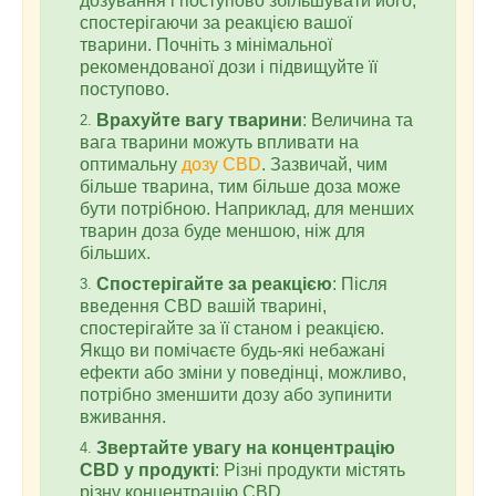
дозування і поступово збільшувати його,
спостерігаючи за реакцією вашої
тварини. Почніть з мінімальної
рекомендованої дози і підвищуйте її
поступово.
Врахуйте вагу тварини
: Величина та
вага тварини можуть впливати на
оптимальну
дозу CBD
. Зазвичай, чим
більше тварина, тим більше доза може
бути потрібною. Наприклад, для менших
тварин доза буде меншою, ніж для
більших.
Спостерігайте за реакцією
: Після
введення CBD вашій тварині,
спостерігайте за її станом і реакцією.
Якщо ви помічаєте будь-які небажані
ефекти або зміни у поведінці, можливо,
потрібно зменшити дозу або зупинити
вживання.
Звертайте увагу на концентрацію
CBD у продукті
: Різні продукти містять
різну концентрацію CBD.