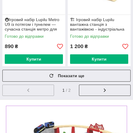
🚇Ігровий набір Lupilu Metro
🏗️ Ігровий набір Lupilu
U9 із потягом і тунелем —
вантажна станція з
сучасна станція метро для
вантажівкою - індустріальна
дерев’яної залізниці
залізнична станція для дітей
Готово до відправки
Готово до відправки
890
1 200
₴
₴
Купити
Купити
Показати ще
1
/ 2