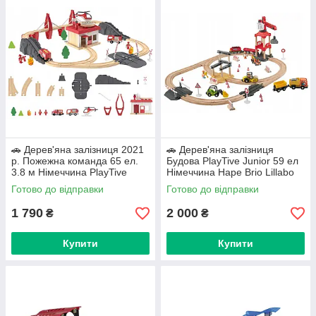
При самостійному складанні залізниці розвиваються
навички логічного мислення малюка і кмітливість, а
розташування інших елементів сприяє розвитку творчого
потенціалу та просторового сприйняття.
🚗 Дерев'яна залізниця 2021
🚗 Дерев'яна залізниця
р. Пожежна команда 65 ел.
Будова PlayTive Junior 59 ел
3.8 м Німеччина PlayTive
Німеччина Hape Brio Lillabo
(Brio, Hape, Ikea)
Готово до відправки
Готово до відправки
1 790
2 000
₴
₴
Купити
Купити