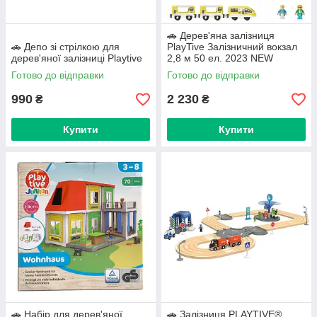
🚗 Дерев'яна залізниця
🚗 Депо зі стрілкою для
PlayTive Залізничний вокзал
дерев'яної залізниці Playtive
2,8 м 50 ел. 2023 NEW
Готово до відправки
Готово до відправки
990
2 230
₴
₴
Купити
Купити
🚗 Набір для дерев'яної
🚗 Залізниця PLAYTIVE®