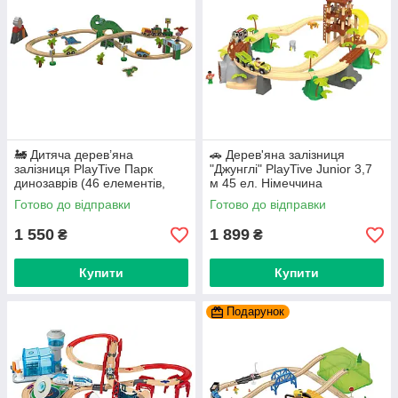
🚂 Дитяча дерев’яна
🚗 Дерев'яна залізниця
залізниця PlayTive Парк
"Джунглі" PlayTive Junior 3,7
динозаврів (46 елементів,
м 45 ел. Німеччина
Німеччина)
Готово до відправки
Готово до відправки
1 550
1 899
₴
₴
Купити
Купити
Подарунок