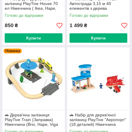
залізниці PlayTive House 70
Автострада 3,15 м 40
ел Німеччина ( Ikea, Hape,
елементів з дерева
Brio )
Німеччина
Готово до відправки
Готово до відправки
850
1 499
₴
₴
Купити
Купити
Новинка
🚗 Дерев'яна залізниця
🚗 Набір для дерев'яної
PlayTive Train (Заправка)
залізниці PlayTive "Аеропорт"
Німеччина (Brio, Hape, Viga
(18 деталей) Німеччина
Toys, Ikea)
Готово до відправки
Готово до відправки