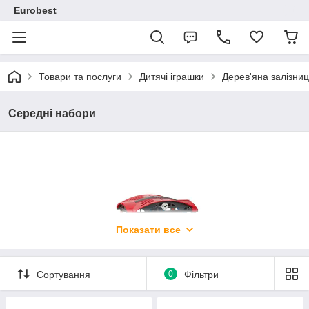
Eurobest
Товари та послуги
Дитячі іграшки
Дерев'яна залізниця
Середні набори
Показати все
Сортування
0
Фільтри